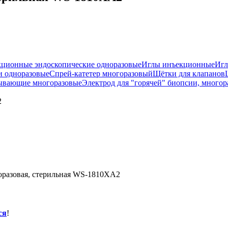
ционные эндоскопические одноразовые
Иглы инъекционные
Игл
и одноразовые
Спрей-катетер многоразовый
Щётки для клапанов
ывающие многоразовые
Электрод для "горячей" биопсии, много
2
оразовая, стерильная WS-1810XA2
ся
!