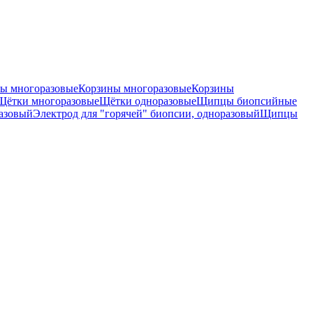
ы многоразовые
Корзины многоразовые
Корзины
Щётки многоразовые
Щётки одноразовые
Щипцы биопсийные
разовый
Электрод для "горячей" биопсии, одноразовый
Щипцы