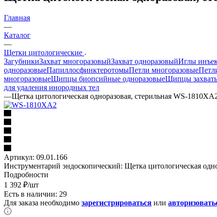
Главная
—
Каталог
—
Щетки цитологические
Загубники
Захват многоразовый
Захват одноразовый
Иглы инъек
одноразовые
Папиллосфинктеротомы
Петли многоразовые
Петл
многоразовые
Щипцы биопсийные одноразовые
Щипцы захват
для удаления инородных тел
—
Щетка цитологическая одноразовая, стерильная WS-1810XA
Артикул:
09.01.166
Инструментарий эндоскопический: Щетка цитологическая одн
Подробности
1 392
₽
/шт
Есть в наличии: 29
Для заказа необходимо
зарегистрироваться
или
авторизовать