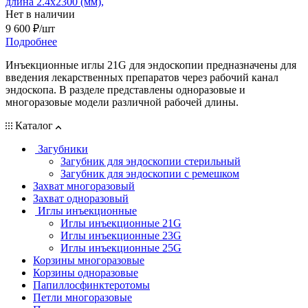
длина 2.4х2300 (мм),
Нет в наличии
9 600
₽
/шт
Подробнее
Инъекционные иглы 21G для эндоскопии предназначены для
введения лекарственных препаратов через рабочий канал
эндоскопа. В разделе представлены одноразовые и
многоразовые модели различной рабочей длины.
Каталог
Загубники
Загубник для эндоскопии стерильный
Загубник для эндоскопии с ремешком
Захват многоразовый
Захват одноразовый
Иглы инъекционные
Иглы инъекционные 21G
Иглы инъекционные 23G
Иглы инъекционные 25G
Корзины многоразовые
Корзины одноразовые
Папиллосфинктеротомы
Петли многоразовые