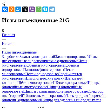
Иглы инъекционные 21G
8
Главная
—
Каталог
—
Иглы инъекционные
Загубники
Захват многоразовый
Захват одноразовый
Иглы
инъекционные эндоскопические одноразовые
Иглы
многоразовые
Корзины многоразовые
Корзины
одноразовые
Папиллосфинктеротомы
Петли
многоразовые
Петли одноразовые
Спрей-катетер
многоразовый
Цитологические щетки
Щётки для
клапанов
Щётки многоразовые
Щётки одноразовые
Щипцы
биопсийные многоразовые
Щипцы биопсийные
одноразовые
Щипцы захватывающие многоразовые
Электрод
для "горячей" биопсии, многоразовый
Электрод для "горячей"
биопсии, одноразовый
Щипцы для удаления инородных тел
—