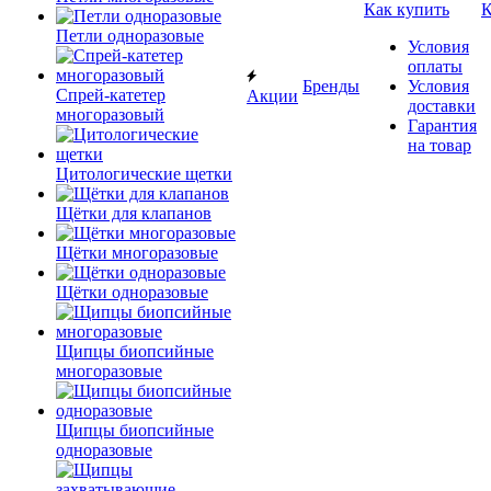
Как купить
К
Петли одноразовые
Условия
оплаты
Бренды
Условия
Спрей-катетер
Акции
доставки
многоразовый
Гарантия
на товар
Цитологические щетки
Щётки для клапанов
Щётки многоразовые
Щётки одноразовые
Щипцы биопсийные
многоразовые
Щипцы биопсийные
одноразовые