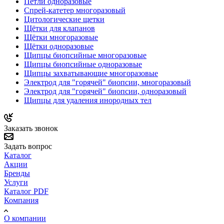
Петли одноразовые
Спрей-катетер многоразовый
Цитологические щетки
Щётки для клапанов
Щётки многоразовые
Щётки одноразовые
Щипцы биопсийные многоразовые
Щипцы биопсийные одноразовые
Щипцы захватывающие многоразовые
Электрод для "горячей" биопсии, многоразовый
Электрод для "горячей" биопсии, одноразовый
Щипцы для удаления инородных тел
Заказать звонок
Задать вопрос
Каталог
Акции
Бренды
Услуги
Каталог PDF
Компания
О компании