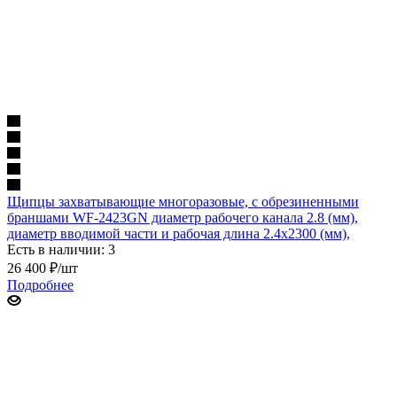
Щипцы захватывающие многоразовые, с обрезиненными
браншами WF-2423GN диаметр рабочего канала 2.8 (мм),
диаметр вводимой части и рабочая длина 2.4х2300 (мм),
Есть в наличии: 3
26 400
₽
/шт
Подробнее