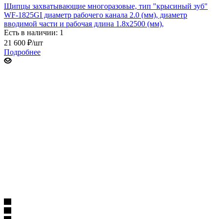
Щипцы захватывающие многоразовые, тип "крысиный зуб"
WF-1825GI диаметр рабочего канала 2.0 (мм), диаметр
вводимой части и рабочая длина 1.8х2500 (мм),
Есть в наличии: 1
21 600
₽
/шт
Подробнее