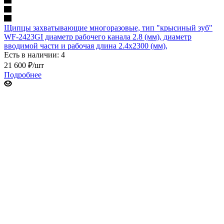
Щипцы захватывающие многоразовые, тип "крысиный зуб"
WF-2423GI диаметр рабочего канала 2.8 (мм), диаметр
вводимой части и рабочая длина 2.4х2300 (мм),
Есть в наличии: 4
21 600
₽
/шт
Подробнее