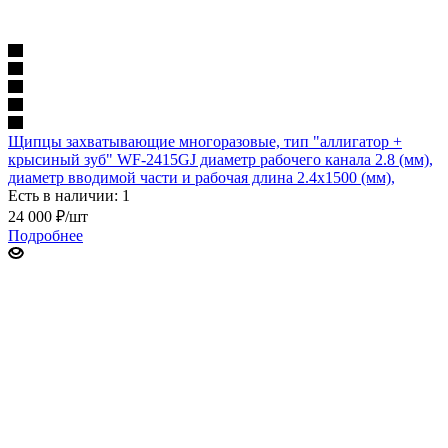
Щипцы захватывающие многоразовые, тип "аллигатор +
крысиный зуб" WF-2415GJ диаметр рабочего канала 2.8 (мм),
диаметр вводимой части и рабочая длина 2.4х1500 (мм),
Есть в наличии: 1
24 000
₽
/шт
Подробнее