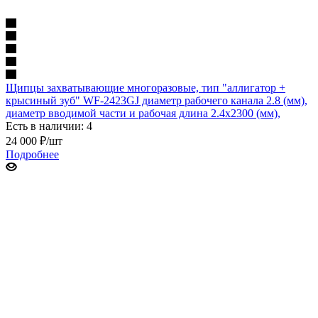
Щипцы захватывающие многоразовые, тип "аллигатор +
крысиный зуб" WF-2423GJ диаметр рабочего канала 2.8 (мм),
диаметр вводимой части и рабочая длина 2.4х2300 (мм),
Есть в наличии: 4
24 000
₽
/шт
Подробнее