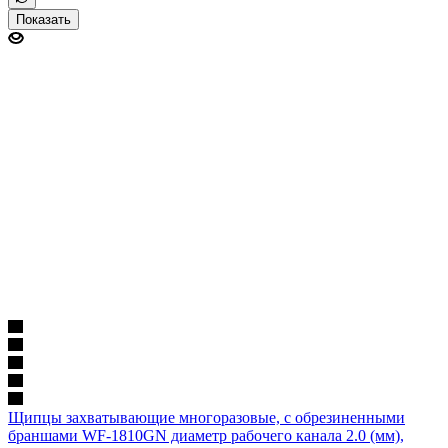
Показать
Щипцы захватывающие многоразовые, с обрезиненными
браншами WF-1810GN диаметр рабочего канала 2.0 (мм),