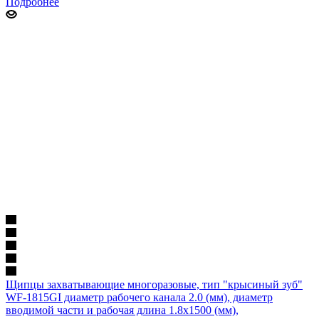
Подробнее
Щипцы захватывающие многоразовые, тип "крысиный зуб"
WF-1815GI диаметр рабочего канала 2.0 (мм), диаметр
вводимой части и рабочая длина 1.8х1500 (мм),