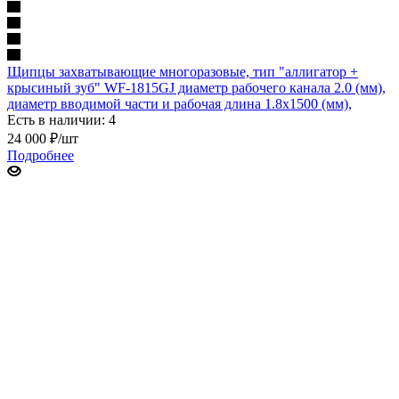
Щипцы захватывающие многоразовые, тип "аллигатор +
крысиный зуб" WF-1815GJ диаметр рабочего канала 2.0 (мм),
диаметр вводимой части и рабочая длина 1.8х1500 (мм),
Есть в наличии: 4
24 000
₽
/шт
Подробнее