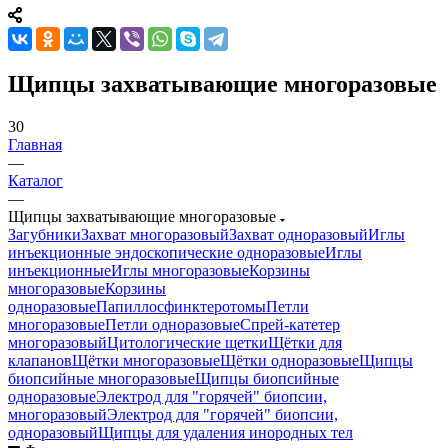
Щипцы захватывающие многоразовые
30
Главная
—
Каталог
—
Щипцы захватывающие многоразовые
Загубники
Захват многоразовый
Захват одноразовый
Иглы
инъекционные эндоскопические одноразовые
Иглы
инъекционные
Иглы многоразовые
Корзины
многоразовые
Корзины
одноразовые
Папиллосфинктеротомы
Петли
многоразовые
Петли одноразовые
Спрей-катетер
многоразовый
Цитологические щетки
Щётки для
клапанов
Щётки многоразовые
Щётки одноразовые
Щипцы
биопсийные многоразовые
Щипцы биопсийные
одноразовые
Электрод для "горячей" биопсии,
многоразовый
Электрод для "горячей" биопсии,
одноразовый
Щипцы для удаления инородных тел