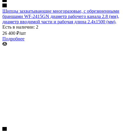
Щипцы захватывающие многоразовые, с обрезиненными
браншами WF-2415GN диаметр рабочего канала 2.8 (мм),
диаметр вводимой части и рабочая длина 2.4х1500 (мм),
Есть в наличии: 2
26 400
₽
/шт
Подробнее