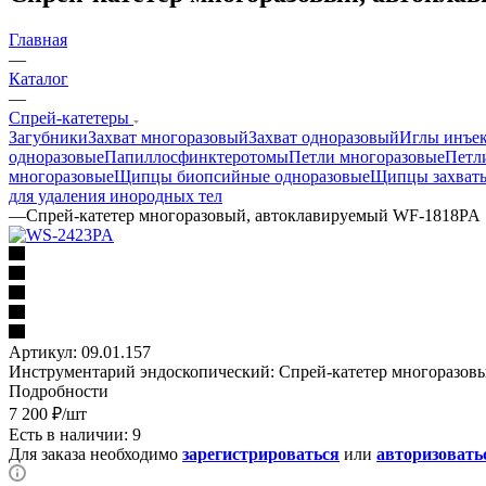
Главная
—
Каталог
—
Спрей-катетеры
Загубники
Захват многоразовый
Захват одноразовый
Иглы инъек
одноразовые
Папиллосфинктеротомы
Петли многоразовые
Петл
многоразовые
Щипцы биопсийные одноразовые
Щипцы захват
для удаления инородных тел
—
Спрей-катетер многоразовый, автоклавируемый WF-1818PA
Артикул:
09.01.157
Инструментарий эндоскопический: Спрей-катетер многоразо
Подробности
7 200
₽
/шт
Есть в наличии: 9
Для заказа необходимо
зарегистрироваться
или
авторизовать