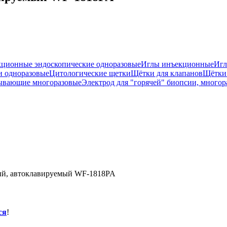
ционные эндоскопические одноразовые
Иглы инъекционные
Игл
и одноразовые
Цитологические щетки
Щётки для клапанов
Щётки
ывающие многоразовые
Электрод для "горячей" биопсии, много
вый, автоклавируемый WF-1818PA
ся
!