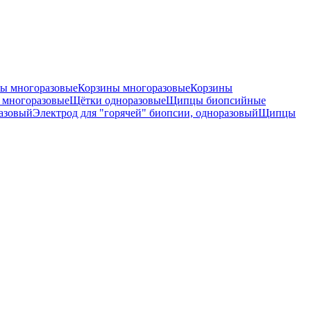
ы многоразовые
Корзины многоразовые
Корзины
 многоразовые
Щётки одноразовые
Щипцы биопсийные
разовый
Электрод для "горячей" биопсии, одноразовый
Щипцы