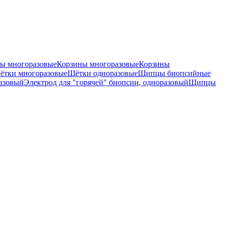
ы многоразовые
Корзины многоразовые
Корзины
ётки многоразовые
Щётки одноразовые
Щипцы биопсийные
разовый
Электрод для "горячей" биопсии, одноразовый
Щипцы