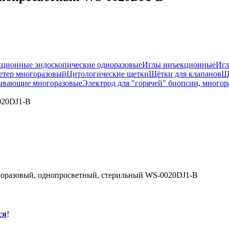
ционные эндоскопические одноразовые
Иглы инъекционные
Игл
етер многоразовый
Цитологические щетки
Щётки для клапанов
Щ
ывающие многоразовые
Электрод для "горячей" биопсии, много
020DJ1-В
оразовый, однопросветный, стерильный WS-0020DJ1-В
ся
!