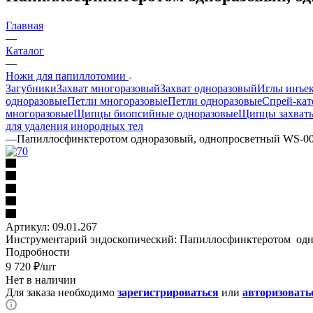
Главная
—
Каталог
—
Ножи для папиллотомии
Загубники
Захват многоразовый
Захват одноразовый
Иглы инъек
одноразовые
Петли многоразовые
Петли одноразовые
Спрей-кат
многоразовые
Щипцы биопсийные одноразовые
Щипцы захват
для удаления инородных тел
—
Папиллосфинктеротом одноразовый, однопросветный WS-0
Артикул:
09.01.267
Инструментарий эндоскопический: Папиллосфинктеротом одн
Подробности
9 720
₽
/шт
Нет в наличии
Для заказа необходимо
зарегистрироваться
или
авторизовать