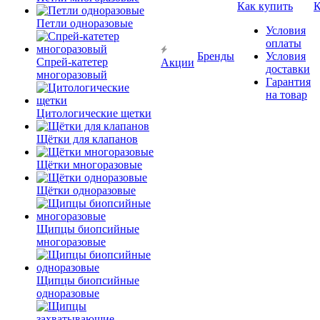
Как купить
К
Петли одноразовые
Условия
оплаты
Бренды
Условия
Спрей-катетер
Акции
доставки
многоразовый
Гарантия
на товар
Цитологические щетки
Щётки для клапанов
Щётки многоразовые
Щётки одноразовые
Щипцы биопсийные
многоразовые
Щипцы биопсийные
одноразовые