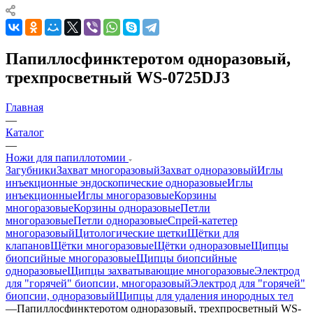
Папиллосфинктеротом одноразовый,
трехпросветный WS-0725DJ3
Главная
—
Каталог
—
Ножи для папиллотомии
Загубники
Захват многоразовый
Захват одноразовый
Иглы
инъекционные эндоскопические одноразовые
Иглы
инъекционные
Иглы многоразовые
Корзины
многоразовые
Корзины одноразовые
Петли
многоразовые
Петли одноразовые
Спрей-катетер
многоразовый
Цитологические щетки
Щётки для
клапанов
Щётки многоразовые
Щётки одноразовые
Щипцы
биопсийные многоразовые
Щипцы биопсийные
одноразовые
Щипцы захватывающие многоразовые
Электрод
для "горячей" биопсии, многоразовый
Электрод для "горячей"
биопсии, одноразовый
Щипцы для удаления инородных тел
—
Папиллосфинктеротом одноразовый, трехпросветный WS-