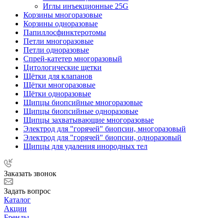
Иглы инъекционные 25G
Корзины многоразовые
Корзины одноразовые
Папиллосфинктеротомы
Петли многоразовые
Петли одноразовые
Спрей-катетер многоразовый
Цитологические щетки
Щётки для клапанов
Щётки многоразовые
Щётки одноразовые
Щипцы биопсийные многоразовые
Щипцы биопсийные одноразовые
Щипцы захватывающие многоразовые
Электрод для "горячей" биопсии, многоразовый
Электрод для "горячей" биопсии, одноразовый
Щипцы для удаления инородных тел
Заказать звонок
Задать вопрос
Каталог
Акции
Бренды