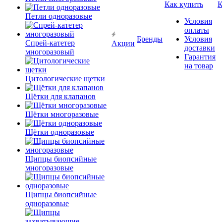
Как купить
К
Петли одноразовые
Условия
оплаты
Бренды
Условия
Спрей-катетер
Акции
доставки
многоразовый
Гарантия
на товар
Цитологические щетки
Щётки для клапанов
Щётки многоразовые
Щётки одноразовые
Щипцы биопсийные
многоразовые
Щипцы биопсийные
одноразовые