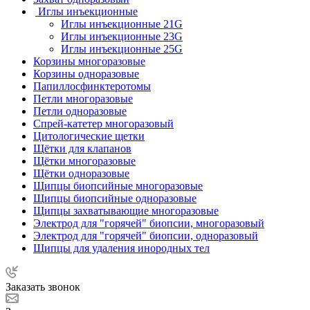
Иглы инъекционные
Иглы инъекционные 21G
Иглы инъекционные 23G
Иглы инъекционные 25G
Корзины многоразовые
Корзины одноразовые
Папиллосфинктеротомы
Петли многоразовые
Петли одноразовые
Спрей-катетер многоразовый
Цитологические щетки
Щётки для клапанов
Щётки многоразовые
Щётки одноразовые
Щипцы биопсийные многоразовые
Щипцы биопсийные одноразовые
Щипцы захватывающие многоразовые
Электрод для "горячей" биопсии, многоразовый
Электрод для "горячей" биопсии, одноразовый
Щипцы для удаления инородных тел
Заказать звонок