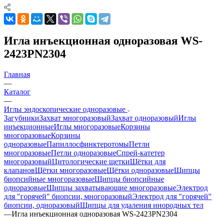
Игла инъекционная одноразовая WS-
2423PN2304
Главная
—
Каталог
—
Иглы эндоскопические одноразовые
Загубники
Захват многоразовый
Захват одноразовый
Иглы
инъекционные
Иглы многоразовые
Корзины
многоразовые
Корзины
одноразовые
Папиллосфинктеротомы
Петли
многоразовые
Петли одноразовые
Спрей-катетер
многоразовый
Цитологические щетки
Щётки для
клапанов
Щётки многоразовые
Щётки одноразовые
Щипцы
биопсийные многоразовые
Щипцы биопсийные
одноразовые
Щипцы захватывающие многоразовые
Электрод
для "горячей" биопсии, многоразовый
Электрод для "горячей"
биопсии, одноразовый
Щипцы для удаления инородных тел
—
Игла инъекционная одноразовая WS-2423PN2304